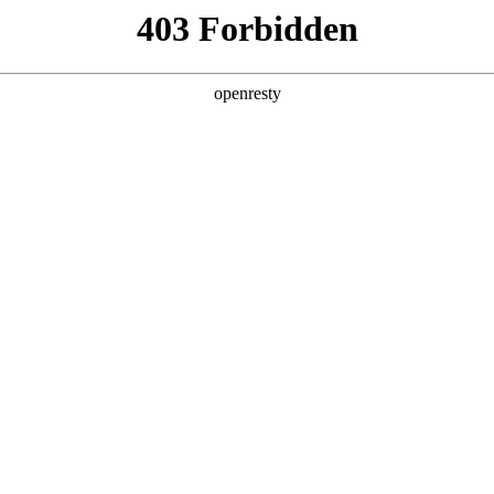
6人生就是博
新闻中心
品牌特色
招贤纳士
物流招投标