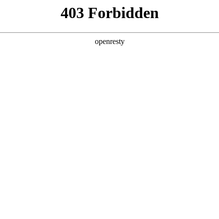
6人生就是博
新闻中心
品牌特色
招贤纳士
物流招投标